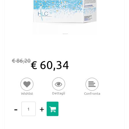
€ 86,20
€ 60,34
Dettagli
Wishlist
Confronta
Quantità