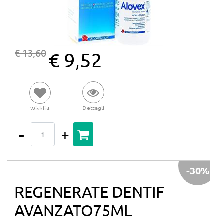
€ 13,60
€ 9,52
Dettagli
Wishlist
Quantità
-30%
REGENERATE DENTIF
AVANZATO75ML