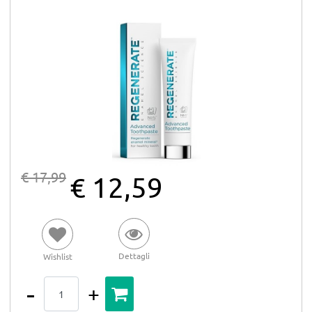
€ 17,99
€ 12,59
Dettagli
Wishlist
Quantità