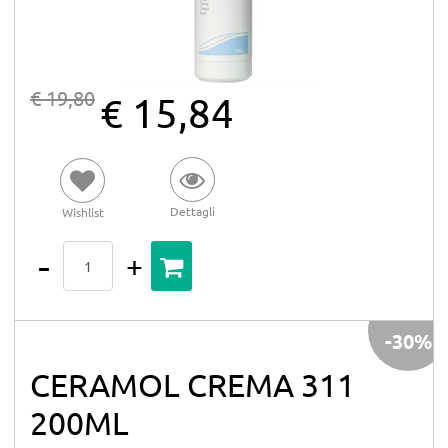
€ 19,80
€ 15,84
Dettagli
Wishlist
Quantità
-30%
CERAMOL CREMA 311
200ML