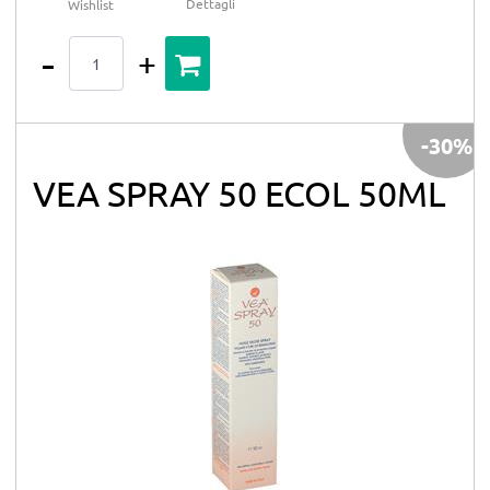
Dettagli
Wishlist
Quantità
-30%
VEA SPRAY 50 ECOL 50ML