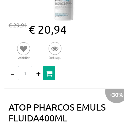
€ 29,91
€ 20,94
Dettagli
Wishlist
Quantità
-30%
ATOP PHARCOS EMULS
FLUIDA400ML