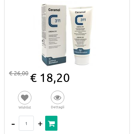
€ 26,00
€ 18,20
Dettagli
Wishlist
Quantità