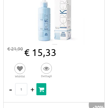
€ 21,90
€ 15,33
Dettagli
Wishlist
Quantità
-30%