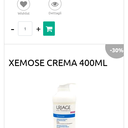
Dettagli
Wishlist
Quantità
-30%
XEMOSE CREMA 400ML