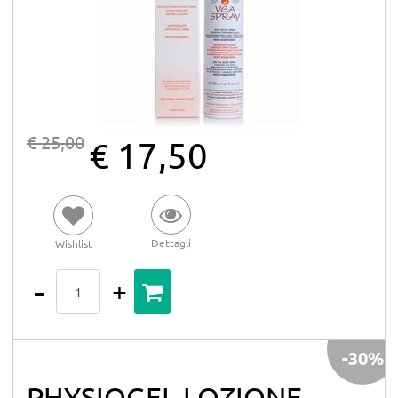
€ 25,00
€ 17,50
Dettagli
Wishlist
Quantità
-30%
PHYSIOGEL LOZIONE