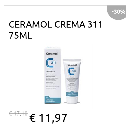
-30%
CERAMOL CREMA 311
75ML
€ 17,10
€ 11,97