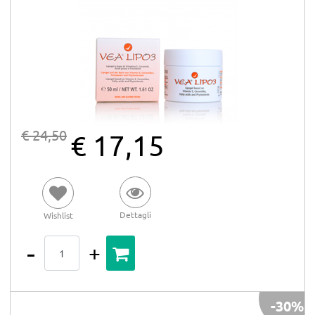
€ 24,50
€ 17,15
Dettagli
Wishlist
Quantità
-30%