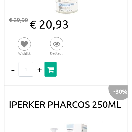
€ 29,90
€ 20,93
Dettagli
Wishlist
Quantità
-30%
IPERKER PHARCOS 250ML