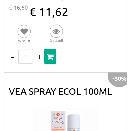
€ 16,60
€ 11,62
Dettagli
Wishlist
Quantità
-30%
VEA SPRAY ECOL 100ML