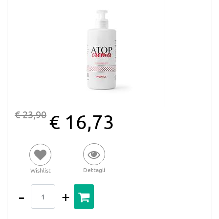
€ 23,90
€ 16,73
Dettagli
Wishlist
Quantità