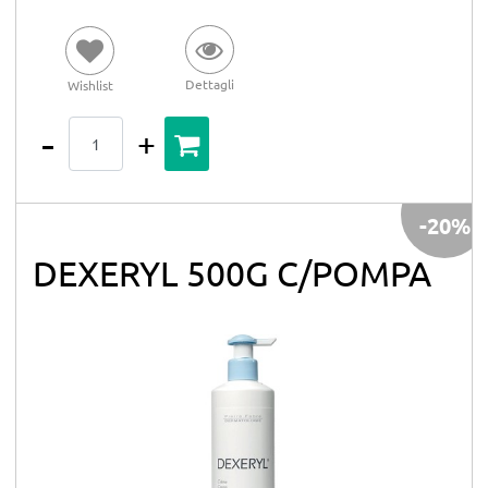
Dettagli
Wishlist
Quantità
-20%
DEXERYL 500G C/POMPA