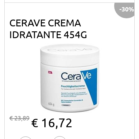
-30%
CERAVE CREMA
IDRATANTE 454G
€ 23,89
€ 16,72