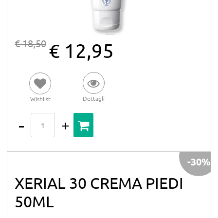
€ 18,50
€ 12,95
Dettagli
Wishlist
Quantità
-30%
XERIAL 30 CREMA PIEDI
50ML