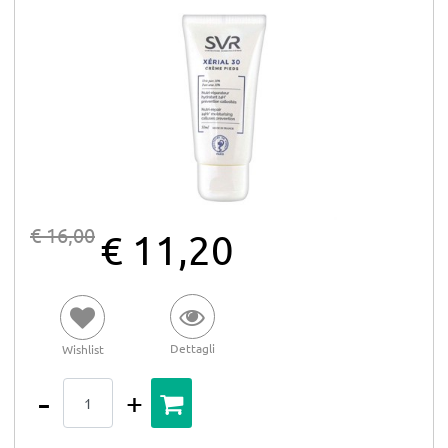
€ 16,00
€ 11,20
Dettagli
Wishlist
Quantità