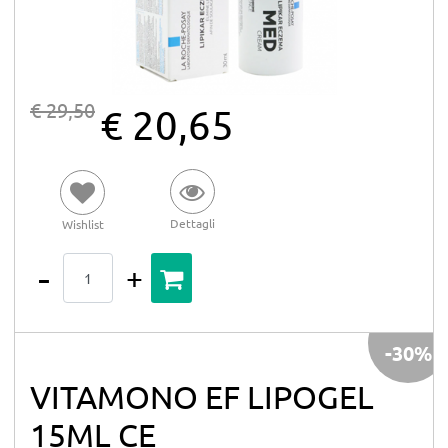
€ 29,50
€ 20,65
Dettagli
Wishlist
Quantità
-30%
VITAMONO EF LIPOGEL
15ML CE