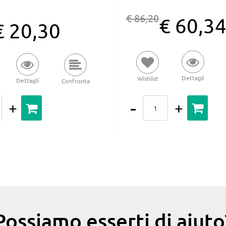
€ 86,20
€ 60,3
€ 20,30
Dettagli
Wishlist
Dettagli
Confronta
Quantità
Possiamo esserti di aiuto