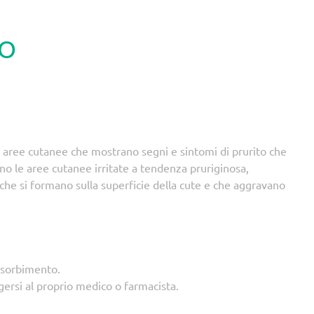
TO
le aree cutanee che mostrano segni e sintomi di prurito che
iano le aree cutanee irritate a tendenza pruriginosa,
che si formano sulla superficie della cute e che aggravano
ssorbimento.
ersi al proprio medico o farmacista.