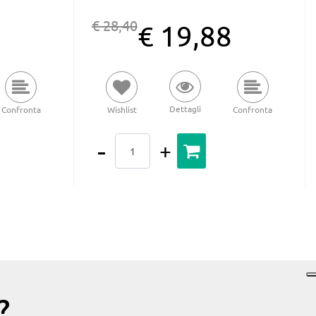
€ 28,40
4
€ 19,88
Dettagli
Confronta
Wishlist
Confronta
Quantità
?