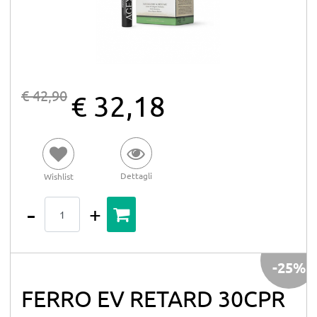
€ 42,90
€ 32,18
Dettagli
Wishlist
Quantità
-25%
FERRO EV RETARD 30CPR