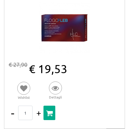
€ 27,90
€ 19,53
Dettagli
Wishlist
Quantità