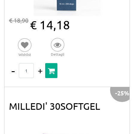
€ 18,90
€ 14,18
Dettagli
Wishlist
Quantità
-25%
MILLEDI' 30SOFTGEL