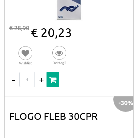
€ 28,90
€ 20,23
Dettagli
Wishlist
Quantità
-30%
FLOGO FLEB 30CPR