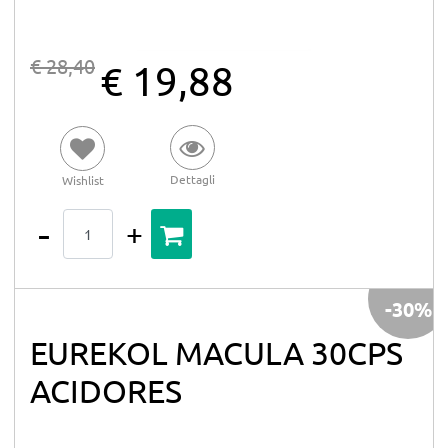
€ 28,40
€ 19,88
Dettagli
Wishlist
Quantità
-30%
EUREKOL MACULA 30CPS
ACIDORES