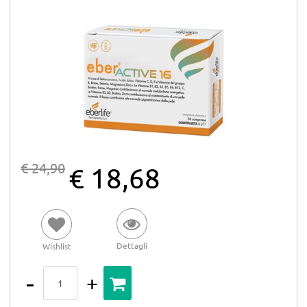
€ 24,90
€ 18,68
Dettagli
Wishlist
Quantità