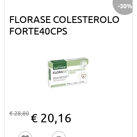
-30%
FLORASE COLESTEROLO
FORTE40CPS
€ 28,80
€ 20,16