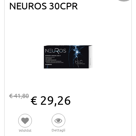
NEUROS 30CPR
€ 41,80
€ 29,26
Dettagli
Wishlist