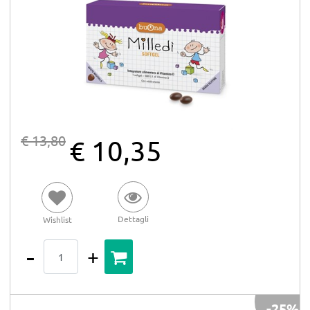
€ 13,80
€ 10,35
Dettagli
Wishlist
Quantità
-25%