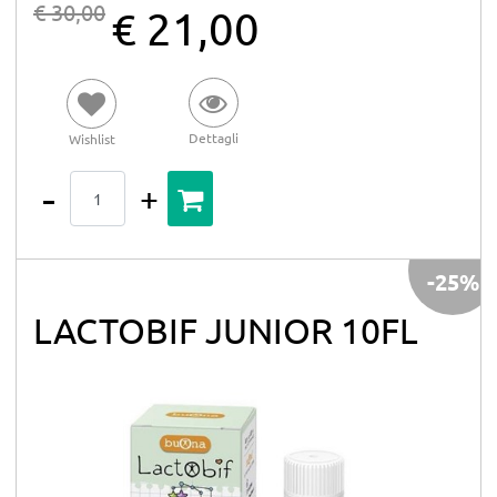
€ 30,00
€ 21,00
Dettagli
Wishlist
Quantità
-25%
LACTOBIF JUNIOR 10FL