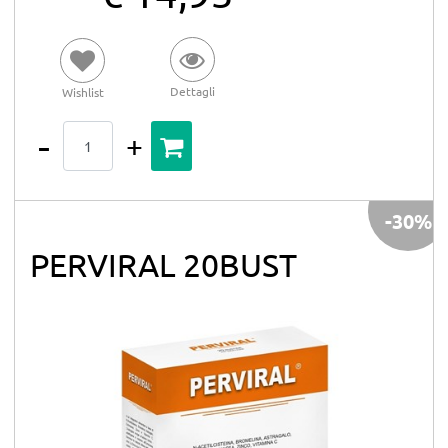
Dettagli
Wishlist
Quantità
-30%
PERVIRAL 20BUST