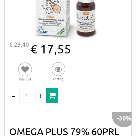
€ 23,40
€ 17,55
Dettagli
Wishlist
Quantità
-30%
OMEGA PLUS 79% 60PRL