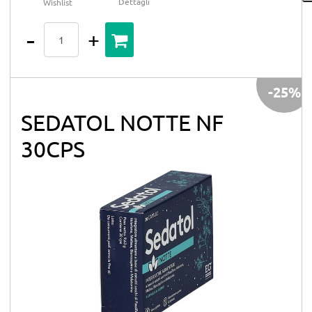
Dettagli
Wishlist
Quantità
-25%
SEDATOL NOTTE NF
30CPS