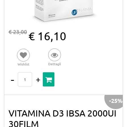
€ 23,00
€ 16,10
Dettagli
Wishlist
Quantità
-25%
VITAMINA D3 IBSA 2000UI
30FILM