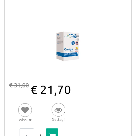
€ 31,00
€ 21,70
Dettagli
Wishlist
Quantità