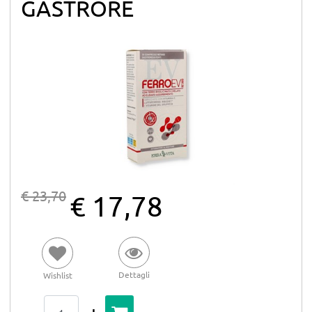
GASTRORE
€ 23,70
€ 17,78
Dettagli
Wishlist
Quantità