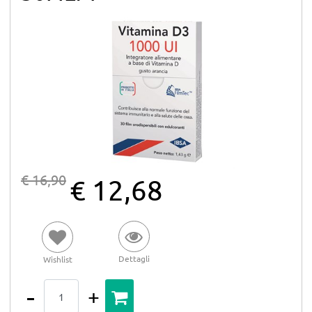
€ 16,90
€ 12,68
Dettagli
Wishlist
Quantità