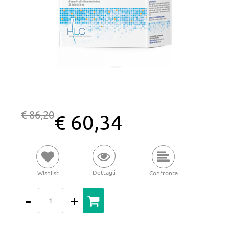
€ 86,20
€ 60,34
Dettagli
Wishlist
Confronta
Quantità