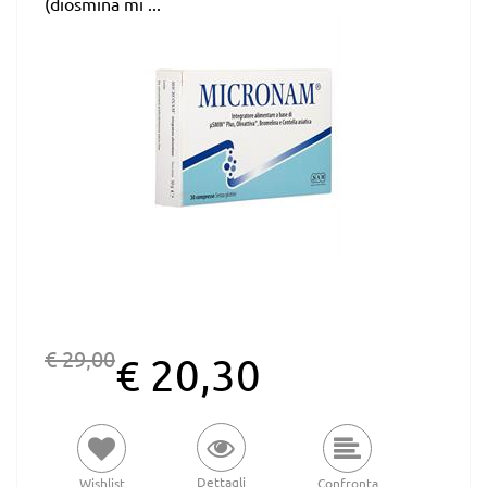
(diosmina mi ...
€ 29,00
€ 20,30
Dettagli
Wishlist
Confronta