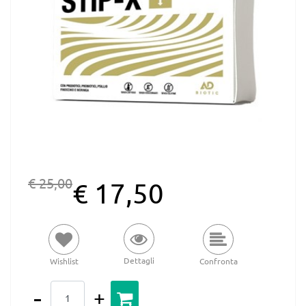
€ 25,00
€ 17,50
Dettagli
Wishlist
Confronta
Quantità