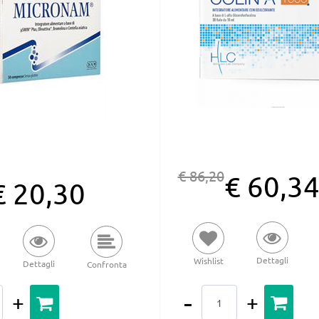
€ 86,20
€ 60,3
€ 20,30
Dettagli
Wishlist
Dettagli
Confronta
Quantità