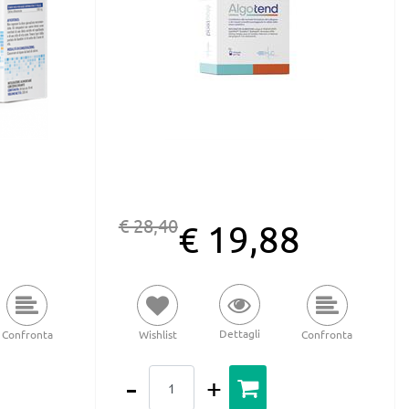
€ 28,40
4
€ 19,88
Dettagli
Confronta
Wishlist
Confronta
Quantità