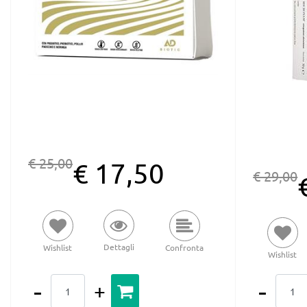
€ 25,00
€ 17,50
€ 29,00
Dettagli
Wishlist
Confronta
Wishlist
Quantità
Quantità