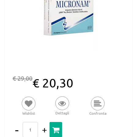
€ 29,00
€ 20,30
Dettagli
Wishlist
Confronta
Quantità