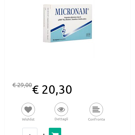
€ 29,00
€ 20,30
Dettagli
Wishlist
Confronta
Quantità