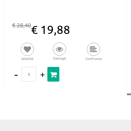
€ 28,40
€ 19,88
Dettagli
Wishlist
Confronta
Quantità