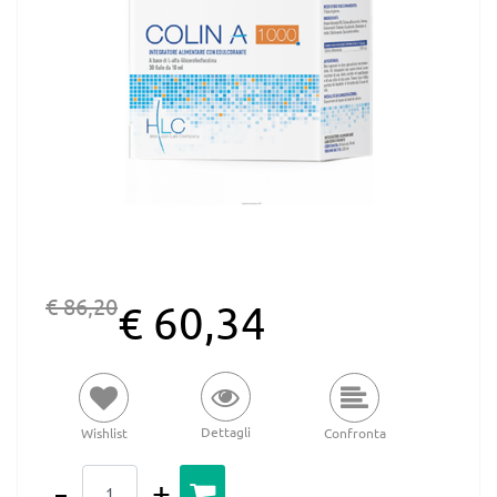
€ 86,20
€ 60,34
Dettagli
Wishlist
Confronta
Quantità