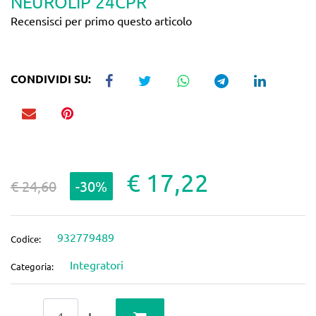
NEUROLIP 24CPR
Recensisci per primo questo articolo
CONDIVIDI SU:
€ 17,22
€ 24,60
-30%
932779489
Codice:
Integratori
Categoria:
Quantità