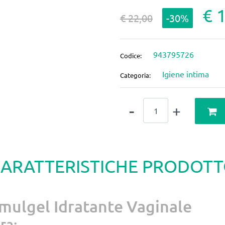
€ 
€ 22,00
-30%
943795726
Codice:
Igiene intima
Categoria:
Quantità
ARATTERISTICHE PRODOT
mulgel Idratante Vaginale
ra: