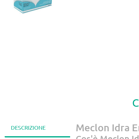
C
Meclon Idra E
DESCRIZIONE
Cos'è Meclon Id