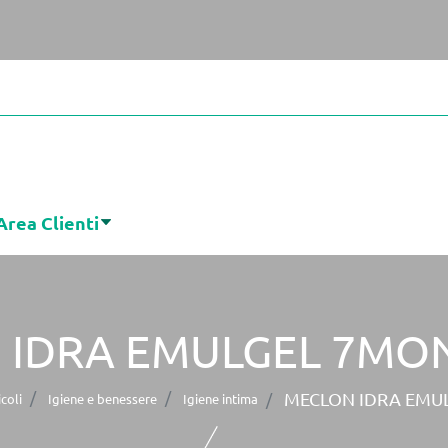
Area Clienti
 IDRA EMULGEL 7MO
MECLON IDRA EMU
coli
Igiene e benessere
Igiene intima