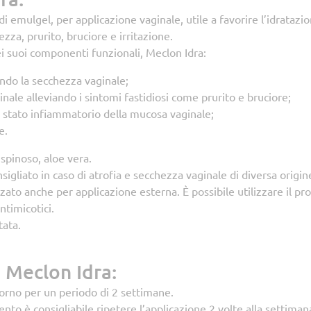
i emulgel, per applicazione vaginale, utile a favorire l’idratazio
zza, prurito, bruciore e irritazione.
ei suoi componenti funzionali, Meclon Idra:
ndo la secchezza vaginale;
inale alleviando i sintomi fastidiosi come prurito e bruciore;
lo stato infiammatorio della mucosa vaginale;
e.
 spinoso, aloe vera.
nsigliato in caso di atrofia e secchezza vaginale di diversa origi
zato anche per applicazione esterna. È possibile utilizzare il pr
ntimicotici.
ata.
a Meclon Idra:
orno per un periodo di 2 settimane.
to è consigliabile ripetere l’applicazione 2 volte alla settima