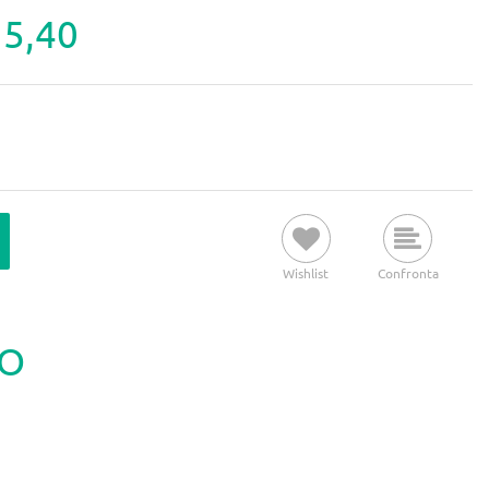
15,40
Wishlist
Confronta
TO