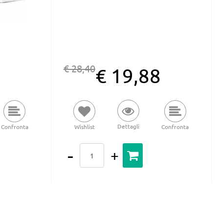
€ 28,40
4
€ 19,88
Dettagli
Confronta
Wishlist
Confronta
Quantità