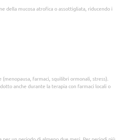
ne della mucosa atrofica o assottigliata, riducendo i
ne (menopausa, farmaci, squilibri ormonali, stress).
odotto anche durante la terapia con farmaci locali o
na per un periodo di almeno due mesi. Per periodi più