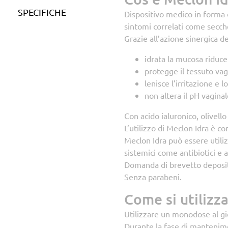
SPECIFICHE
Dispositivo medico in forma d
sintomi correlati come secche
Grazie all’azione sinergica d
idrata la mucosa riduce
protegge il tessuto vag
lenisce l’irritazione e 
non altera il pH vaginal
Con acido ialuronico, olivello
L’utilizzo di Meclon Idra è co
Meclon Idra può essere utiliz
sistemici come antibiotici e a
Domanda di brevetto deposit
Senza parabeni.
Come si utilizz
Utilizzare un monodose al gi
Durante la fase di mantenimen