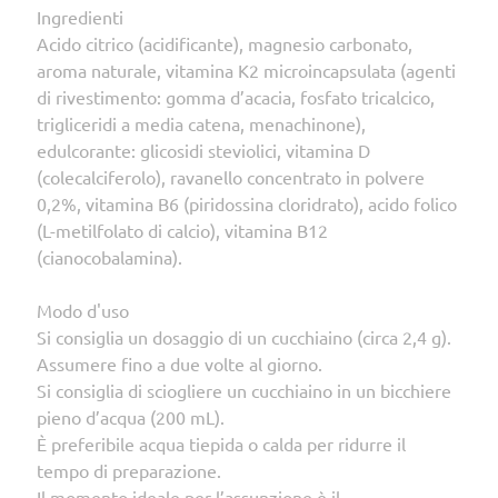
Ingredienti
Acido citrico (acidificante), magnesio carbonato,
aroma naturale, vitamina K2 microincapsulata (agenti
di rivestimento: gomma d’acacia, fosfato tricalcico,
trigliceridi a media catena, menachinone),
edulcorante: glicosidi steviolici, vitamina D
(colecalciferolo), ravanello concentrato in polvere
0,2%, vitamina B6 (piridossina cloridrato), acido folico
(L-metilfolato di calcio), vitamina B12
(cianocobalamina).
Modo d'uso
Si consiglia un dosaggio di un cucchiaino (circa 2,4 g).
Assumere fino a due volte al giorno.
Si consiglia di sciogliere un cucchiaino in un bicchiere
pieno d’acqua (200 mL).
È preferibile acqua tiepida o calda per ridurre il
tempo di preparazione.
Il momento ideale per l’assunzione è il