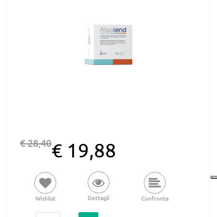
€ 28,40
€ 19,88
Dettagli
Wishlist
Confronta