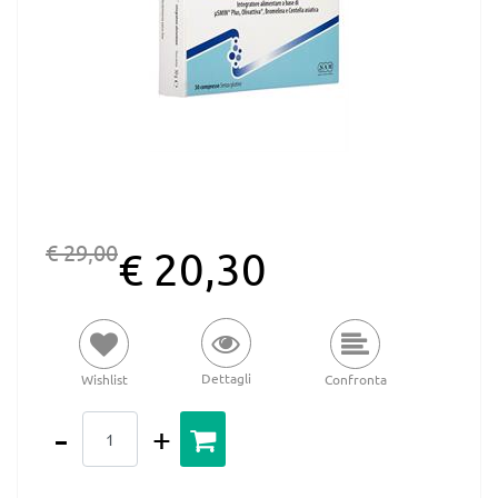
€ 29,00
€ 20,30
Dettagli
Wishlist
Confronta
Quantità