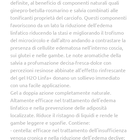
definite, al beneficio di componenti naturali quali
ginepro-betulla-rosmarino e salvia combinati alle
tonificanti proprietà del carciofo. Questi componenti
favoriscono da un lato la riduzione dell’edema
linfatico riducendo la stasi e migliorando il trofismo
del microcircolo e dall’altro andando a contrastare la
presenza di cellulite edematosa nell’interno coscia,
sui glutei e nelle gambe. Le note aromatiche della
salvia a profumazione decisa-fresca-dolce con
percezioni resinose abbinate all’effetto rinfrescante
del gel H2O Linfa+ donano un sollievo immediato
con una facile applicazione.
Gel a doppia azione completamente naturale.
Altamente efficace nel trattamento dell'edema
linfatico e nella prevenzione delle adiposità
localizzate. Riduce il ristagno di liquidi e rende le
gambe leggere e sgonfie. Contiene:
- centella: efficace nel trattamento dell'insufficienza
venosa cronica e nella riduzione dell'edema declive;