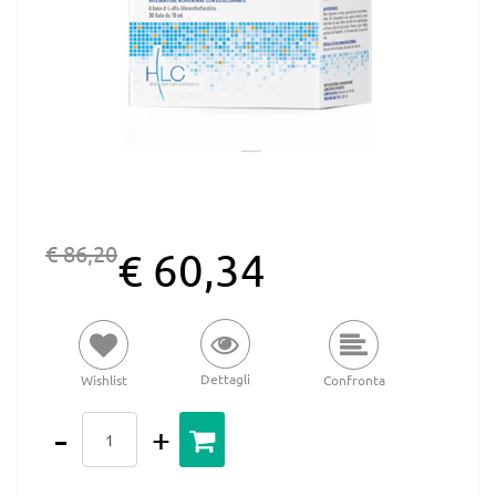
€ 86,20
€ 60,34
Dettagli
Wishlist
Confronta
Quantità