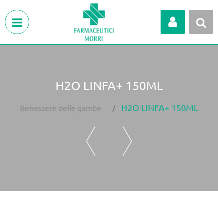
Open menu
H2O LINFA+ 150ML
H2O LINFA+ 150ML
Benessere delle gambe