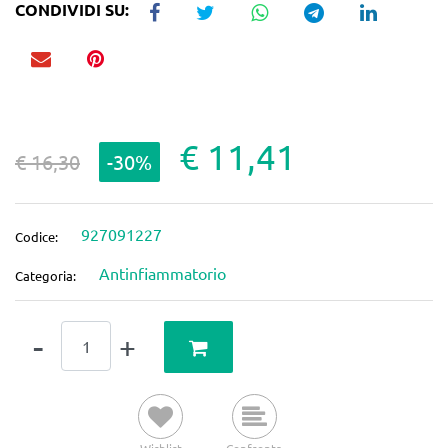
CONDIVIDI SU:
€ 11,41
€ 16,30
-30%
927091227
Codice:
Antinfiammatorio
Categoria:
Quantità