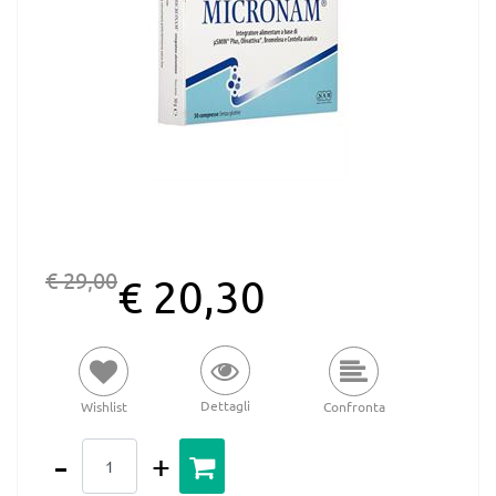
€ 29,00
€ 20,30
Dettagli
Wishlist
Confronta
Quantità