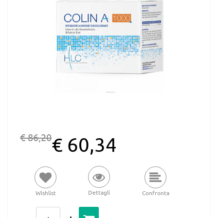
€ 86,20
€ 60,34
Dettagli
Wishlist
Confronta
Quantità