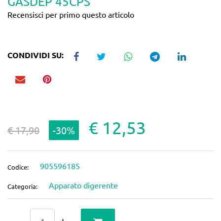
GASDEP 45CPS
Recensisci per primo questo articolo
CONDIVIDI SU:
€ 12,53
€ 17,90
-30%
905596185
Codice:
Apparato digerente
Categoria:
Quantità