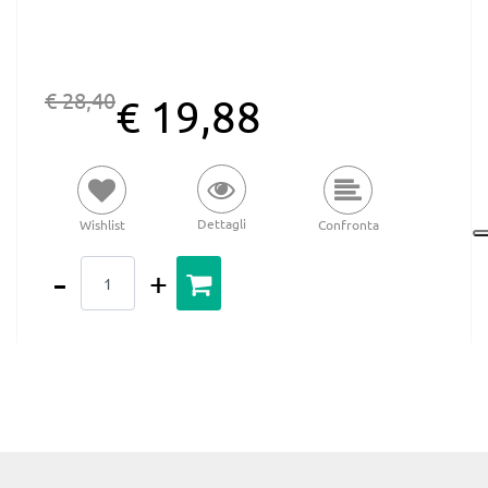
€ 28,40
€ 19,88
Dettagli
Wishlist
Confronta
Quantità