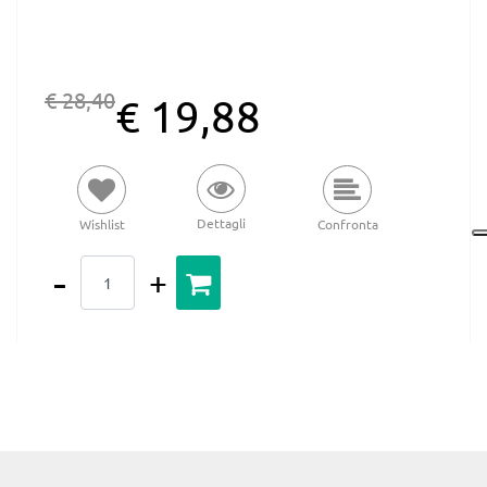
€ 28,40
€ 19,88
Dettagli
Wishlist
Confronta
Quantità