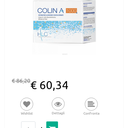
€ 86,20
€ 60,34
Dettagli
Wishlist
Confronta
Quantità