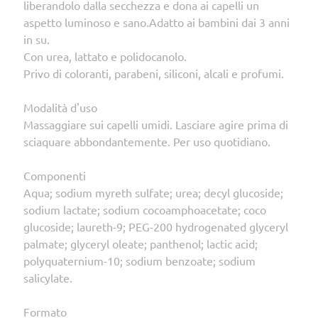
liberandolo dalla secchezza e dona ai capelli un
aspetto luminoso e sano.Adatto ai bambini dai 3 anni
in su.
Con urea, lattato e polidocanolo.
Privo di coloranti, parabeni, siliconi, alcali e profumi.
Modalità d'uso
Massaggiare sui capelli umidi. Lasciare agire prima di
sciaquare abbondantemente. Per uso quotidiano.
Componenti
Aqua; sodium myreth sulfate; urea; decyl glucoside;
sodium lactate; sodium cocoamphoacetate; coco
glucoside; laureth-9; PEG-200 hydrogenated glyceryl
palmate; glyceryl oleate; panthenol; lactic acid;
polyquaternium-10; sodium benzoate; sodium
salicylate.
Formato