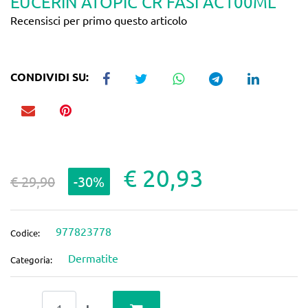
EUCERIN ATOPIC CR FASI AC100ML
Recensisci per primo questo articolo
CONDIVIDI SU:
€ 20,93
€ 29,90
-30%
977823778
Codice:
Dermatite
Categoria:
Quantità