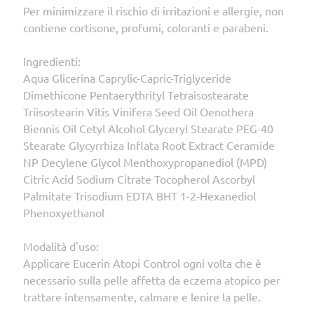
Per minimizzare il rischio di irritazioni e allergie, non
contiene cortisone, profumi, coloranti e parabeni.
Ingredienti:
Aqua Glicerina Caprylic-Capric-Triglyceride
Dimethicone Pentaerythrityl Tetraisostearate
Triisostearin Vitis Vinifera Seed Oil Oenothera
Biennis Oil Cetyl Alcohol Glyceryl Stearate PEG-40
Stearate Glycyrrhiza Inflata Root Extract Ceramide
NP Decylene Glycol Menthoxypropanediol (MPD)
Citric Acid Sodium Citrate Tocopherol Ascorbyl
Palmitate Trisodium EDTA BHT 1-2-Hexanediol
Phenoxyethanol
Modalità d'uso:
Applicare Eucerin Atopi Control ogni volta che è
necessario sulla pelle affetta da eczema atopico per
trattare intensamente, calmare e lenire la pelle.