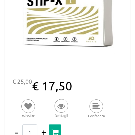
€ 25,00
€ 17,50
Dettagli
Wishlist
Confronta
Quantità