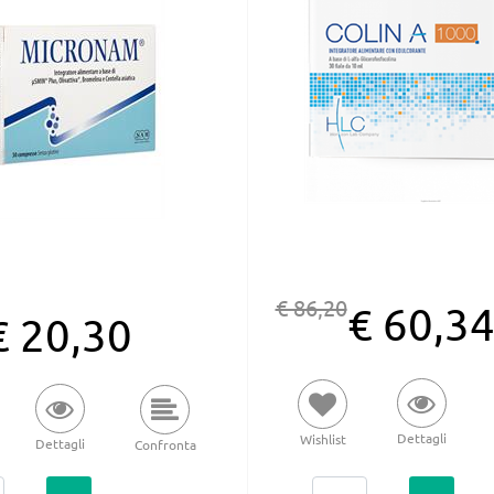
€ 86,20
€ 60,3
€ 20,30
Dettagli
Wishlist
Dettagli
Confronta
Quantità