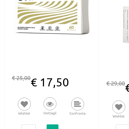
€ 25,00
€ 17,50
€ 29,00
Dettagli
Wishlist
Confronta
Wishlist
Quantità
Quantità