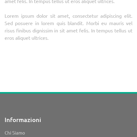
amet felis. In tempus tellus ut eros aliquet ultrices.
Lorem ipsum dolor sit amet, consectetur adipiscing elit.
Sed posuere in lorem quis blandit. Morbi eu mauris vel
risus finibus dignissim in sit amet felis. In tempus tellus ut
eros aliquet ultrices.
Informazioni
Chi Siamo