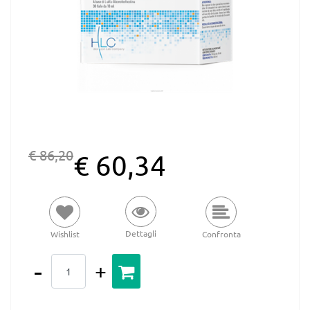
€ 86,20
€ 60,34
Dettagli
Wishlist
Confronta
Quantità