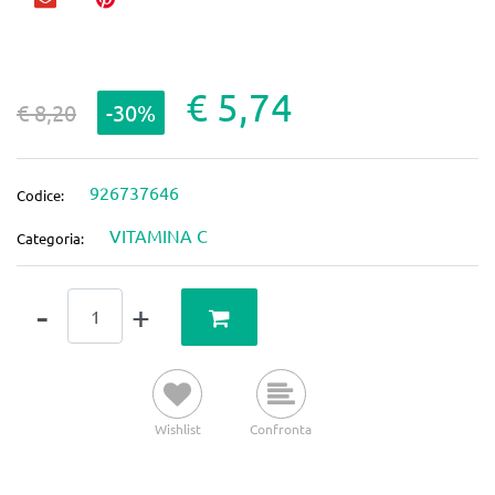
€ 5,74
€ 8,20
-30%
926737646
Codice:
VITAMINA C
Categoria:
Quantità
Wishlist
Confronta